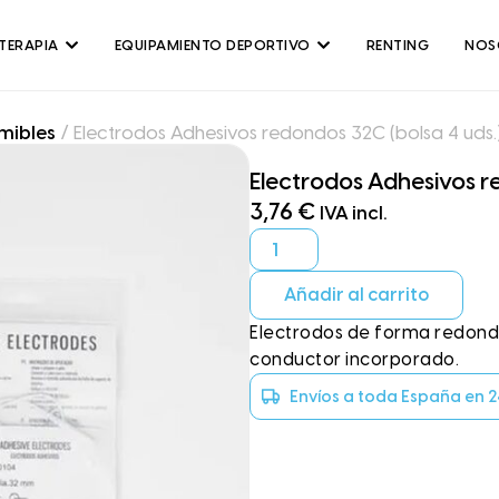
OTERAPIA
EQUIPAMIENTO DEPORTIVO
RENTING
NOS
mibles
/ Electrodos Adhesivos redondos 32C (bolsa 4 uds.
Electrodos Adhesivos r
3,76
€
IVA incl.
Añadir al carrito
Electrodos de forma redonda
conductor incorporado.
Envíos a toda España en 