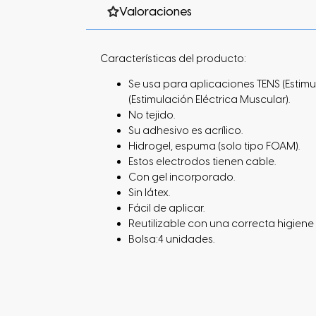
Valoraciones
Características del producto:
Se usa para aplicaciones TENS (Estimu
(Estimulación Eléctrica Muscular).
No tejido.
Su adhesivo es acrílico.
Hidrogel, espuma (solo tipo FOAM).
Estos electrodos tienen cable.
Con gel incorporado.
Sin látex.
Fácil de aplicar.
Reutilizable con una correcta higie
Bolsa:4 unidades.