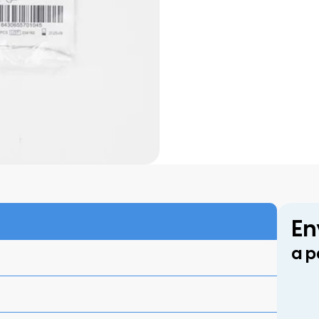
En
a p