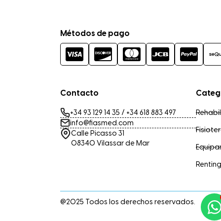
¿Te ayudamos?
Métodos de pago
Contacto
Categ
+34 93 129 14 35
/
+34 618 883 497
Rehabil
info@fiasmed.com
Fisiote
Calle Picasso 31
08340 Vilassar de Mar
Equipa
Rentin
@2025 Todos los derechos reservados.