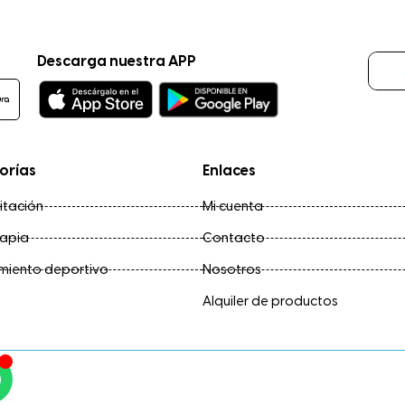
Teléfono
C
Descarga nuestra APP
orías
Enlaces
itación
Mi cuenta
rapia
Contacto
miento deportivo
Nosotros
g
Alquiler de productos