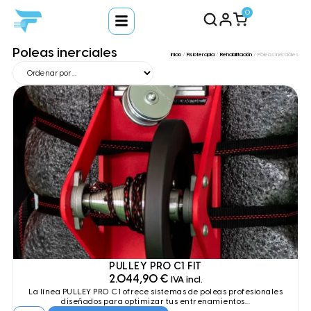
0
Poleas inerciales
Inicio
/
Fisioterapia
/
Rehabilitación
/ Poleas inerciales
PULLEY PRO C1 FIT
2.044,90
€
IVA incl.
La línea PULLEY PRO C1 ofrece sistemas de poleas profesionales
diseñados para optimizar tus entrenamientos...