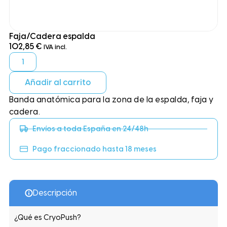
Faja/Cadera espalda
102,85
€
IVA incl.
Añadir al carrito
Banda anatómica para la zona de la espalda, faja y
cadera.
Envíos a toda España en 24/48h
Pago fraccionado hasta 18 meses
Descripción
¿Qué es CryoPush?