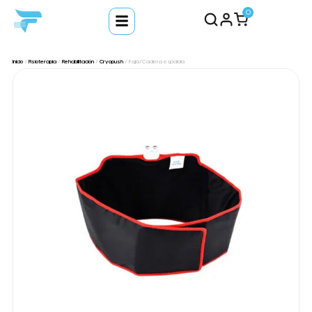
0
Inicio
/
Fisioterapia
/
Rehabilitación
/
Cryopush
/ Faja/Cadera espalda