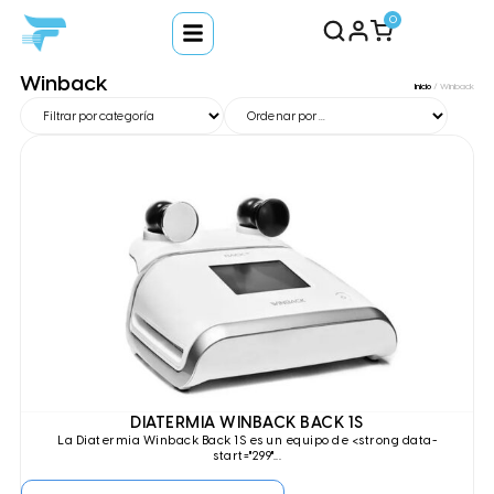
0
Winback
Inicio
/ Winback
DIATERMIA WINBACK BACK 1S
La
Diatermia Winback Back 1S
es un equipo de <strong data-
start="299"...