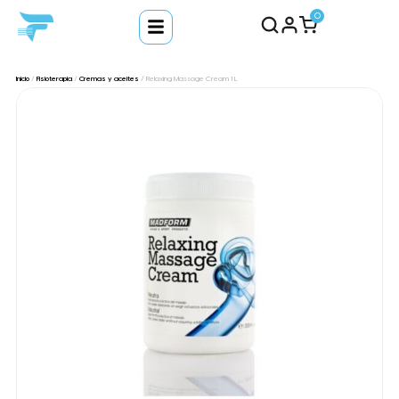
0
Inicio
/
Fisioterapia
/
Cremas y aceites
/ Relaxing Massage Cream 1 L