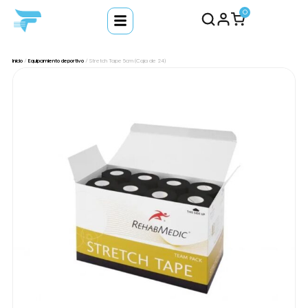
0
Inicio
/
Equipamiento deportivo
/ Stretch Tape 5cm (Caja de 24)