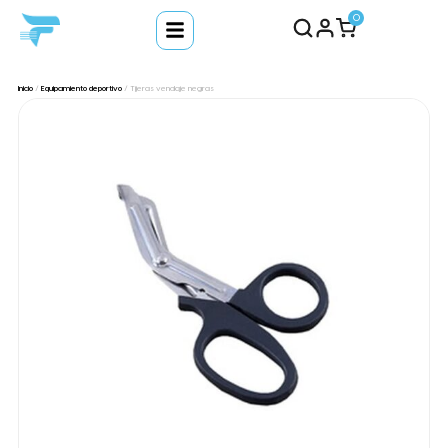
0
Inicio
/
Equipamiento deportivo
/ Tijeras vendaje negras