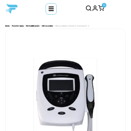
0
Inicio
/
Fisioterapia
/
Rehabilitación
/
Ultrasonido
/ Ultrasonidos intelect transport 2