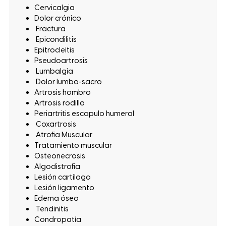
Cervicalgia
Dolor crónico
Fractura
Epicondilitis
Epitrocleitis
Pseudoartrosis
Lumbalgia
Dolor lumbo-sacro
Artrosis hombro
Artrosis rodilla
Periartritis escapulo humeral
Coxartrosis
Atrofia Muscular
Tratamiento muscular
Osteonecrosis
Algodistrofia
Lesión cartílago
Lesión ligamento
Edema óseo
Tendinitis
Condropatía