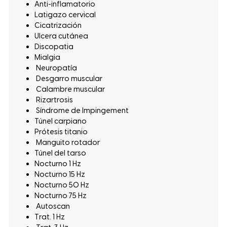
Anti-inflamatorio
Latigazo cervical
Cicatrización
Ulcera cutánea
Discopatia
Mialgia
Neuropatía
Desgarro muscular
Calambre muscular
Rizartrosis
Síndrome de Impingement
Túnel carpiano
Prótesis titanio
Manguito rotador
Túnel del tarso
Nocturno 1 Hz
Nocturno 15 Hz
Nocturno 50 Hz
Nocturno 75 Hz
Autoscan
Trat. 1 Hz