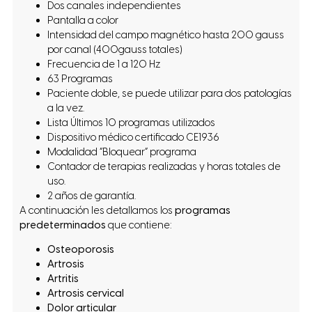
Dos canales independientes
Pantalla a color
Intensidad del campo magnético hasta 200 gauss
por canal (400gauss totales)
Frecuencia de 1 a 120 Hz
63 Programas
Paciente doble, se puede utilizar para dos patologías
a la vez.
Lista Últimos 10 programas utilizados
Dispositivo médico certificado CE1936
Modalidad “Bloquear” programa
Contador de terapias realizadas y horas totales de
uso.
2 años de garantía.
A continuación les detallamos los
programas
predeterminados
que contiene:
Osteoporosis
Artrosis
Artritis
Artrosis cervical
Dolor articular