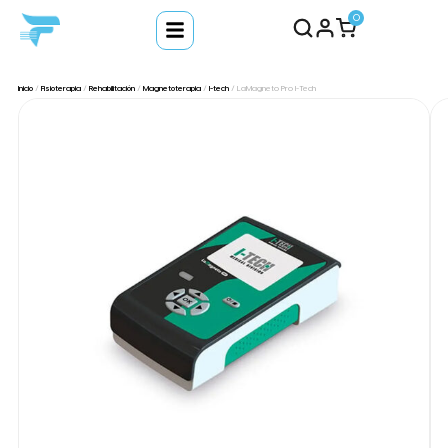
0
Inicio
/
Fisioterapia
/
Rehabilitación
/
Magnetoterapia
/
I-tech
/ LaMagneto Pro I-Tech